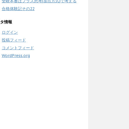
受験本番はプラス思考(加点方式)で考える
合格体験記その22
タ情報
ログイン
投稿フィード
コメントフィード
WordPress.org