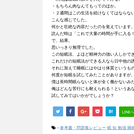
・もちろん肉なんてもってのほか。
・２週間はこの生活を続けなくてはならな
こんな感じでした。
何かと壮絶な内容だったのを覚えています
読んだ時は「これで大量の時間が手に入る
で、結果。
思いっきり無理でした。
この短眠法、よほど精神力の強い人しかで
これだけの短眠法ができる人なら日中他の
それに加えて睡眠にはやはり体質というも
何度か短眠を試してみたことがありますが
僕は長時間眠らないと体が全く働かないみ
俺はどんな苦行にも耐えられる！というあ
試してみてはいかがでしょうか？
B!
LINE
-
参考書・問題集レビュー
眠 短 勉強 睡