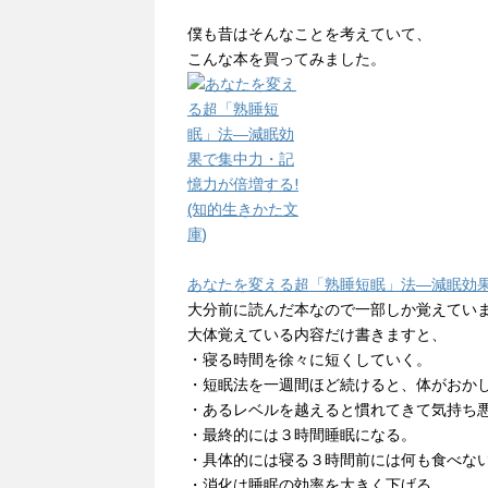
僕も昔はそんなことを考えていて、
こんな本を買ってみました。
あなたを変える超「熟睡短眠」法―減眠効果で
大分前に読んだ本なので一部しか覚えてい
大体覚えている内容だけ書きますと、
・寝る時間を徐々に短くしていく。
・短眠法を一週間ほど続けると、体がおか
・あるレベルを越えると慣れてきて気持ち
・最終的には３時間睡眠になる。
・具体的には寝る３時間前には何も食べな
・消化は睡眠の効率を大きく下げる。