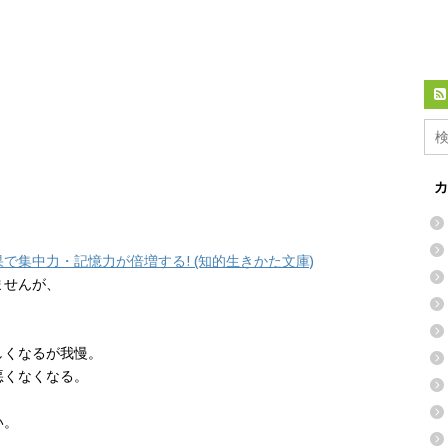
カ
集中力・記憶力が倍増する! (知的生きかた文庫)
ませんが、
しくなるが我慢。
悪くなくなる。
い。