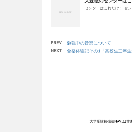
大森徹のセンターはこ
センターはこれだけ！ センタ
PREV
勉強中の音楽について
NEXT
合格体験記その1「高校生三年
大学受験勉強法NAVIは