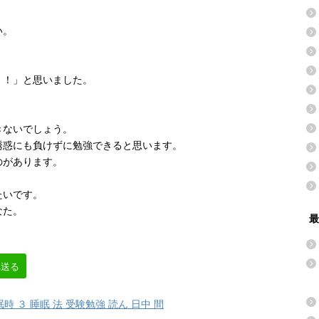
い。
。
！！」と思いました。
きないでしょう。
誘惑にも負けずに勉強できると思います。
のがあります。
、
たいです。
なた。
最
へ送る
眠時 ３ 睡眠 法 受験勉強 読ん 日中 間