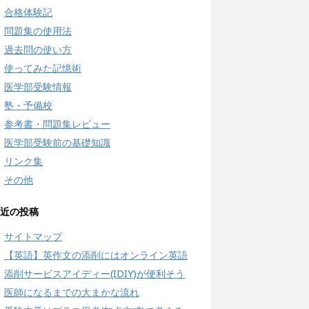
合格体験記
問題集の使用法
過去問の使い方
使ってみた記憶術
医学部受験情報
塾・予備校
参考書・問題集レビュー
医学部受験前の基礎知識
リンク集
その他
近の投稿
サイトマップ
【英語】英作文の添削にはオンライン英語
添削サービスアイディー(IDIY)が便利そう
医師になるまでの大まかな流れ