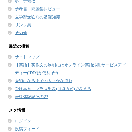
塾・予備校
参考書・問題集レビュー
医学部受験前の基礎知識
リンク集
その他
最近の投稿
サイトマップ
【英語】英作文の添削にはオンライン英語添削サービスアイ
ディー(IDIY)が便利そう
医師になるまでの大まかな流れ
受験本番はプラス思考(加点方式)で考える
合格体験記その22
メタ情報
ログイン
投稿フィード