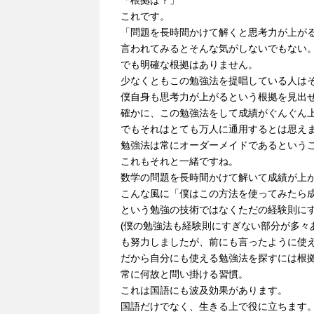
「根拠は？」
これです。
「問題を長時間かけて解くと思考力が上が
言われてみるとそんな気がしないでもない
でも明確な根拠はありません。
少なくともこの勉強法を提唱している人は
僕自身も思考力が上がるという根拠を見出
確かに、この勉強法をして成績がぐんぐん
でもそれはとても万人に通用するとは思え
勉強法は常にオーダーメイドであるという
これもそれと一緒ですね。
数学の問題を長時間かけて解いて成績が上
こんな風に「僕はこの方法を使ってみたら
という勉強の技術ではなくただの経験則に
(僕の勉強法も経験則にすぎない部分が多々
も努力しましたが、前にも言ったように使え
だから自分にも使える勉強法を探すには根
常に何故と問い掛ける習慣。
これは国語にも波及効果があります。
国語だけでなく、生きる上で役に立ちます