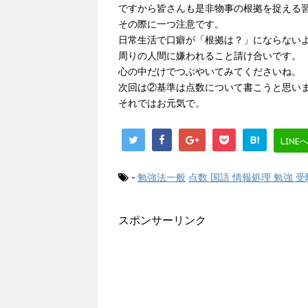
ですから皆さんも是非物事の根拠を捉える
その際に一つ注意です。
日常生活で口癖が「根拠は？」にならない
周りの人間に嫌われること請け合いです。
心の中だけでつぶやいてみてくださいね。
次回は②基準は点数について書こうと思い
それではお元気で。
B!
LINE
-
勉強法一般
点数 国語 情報処理 勉強 受
スポンサーリンク