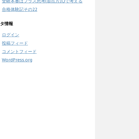
受験本番はプラス思考(加点方式)で考える
合格体験記その22
タ情報
ログイン
投稿フィード
コメントフィード
WordPress.org