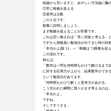
結論から言いますと、あやしい方法論に騙
①常に根拠を捉える
②基準は点数
この２点です。
順番に説明しましょう。
まず根拠を捉えることが肝要です。
これは言い換えれば「常に何故と考える」
ですから胡散臭い勉強法が出てきた時の対
「本当かよ(疑う)」→「根拠は？(根拠を捉え
この流れです。
例えば、
「数学は一問を何時間もかけて解けるまで
に対する応用力が上がり、結果数学ができ
という勉強法があります。
「何時間もかけて解くと思考力があがる」
こう言われた瞬間に我々がまず考えるのは
「本当かよ」
ですね。
そしてすぐさま、