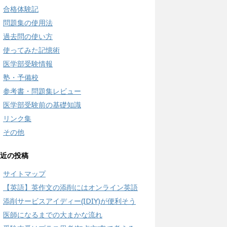
合格体験記
問題集の使用法
過去問の使い方
使ってみた記憶術
医学部受験情報
塾・予備校
参考書・問題集レビュー
医学部受験前の基礎知識
リンク集
その他
近の投稿
サイトマップ
【英語】英作文の添削にはオンライン英語
添削サービスアイディー(IDIY)が便利そう
医師になるまでの大まかな流れ