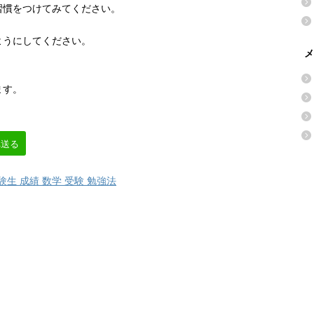
習慣をつけてみてください。
ようにしてください。
メ
ます。
へ送る
験生 成績 数学 受験 勉強法