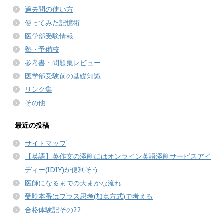
過去問の使い方
使ってみた記憶術
医学部受験情報
塾・予備校
参考書・問題集レビュー
医学部受験前の基礎知識
リンク集
その他
最近の投稿
サイトマップ
【英語】英作文の添削にはオンライン英語添削サービスアイ
ディー(IDIY)が便利そう
医師になるまでの大まかな流れ
受験本番はプラス思考(加点方式)で考える
合格体験記その22