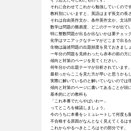
そう思えたらしめたものです。
それに合わせてこれから勉強していくので
教科別にいいますと、英語はまず長文の長
それは自由英作文か、条件英作文か、文法
数学は問題の難易度、どこのテーマが出て
特に整数問題が出るか出ないかは要チェッ
化学はマニアックなテーマがどこまで出る
生物は論述問題の出題頻度を見ておきまし
一年分の問題を見終わったら赤本の前の方
傾向と対策のページを見てください。
何年分かの出題テーマが分析されています
最初っからここを見た方が早いと思うかも
実際に解いているのと解いていないのでは
傾向と対策のページに書いてあることが頭
基本的にどの教科も
「これ本番でたらやばいわー」
ってところを確認しましょう。
今のうちに本番をシミュレートして何度も
不合格する原因がなんとなく見えてくるは
これからやるべきところはその部分です。