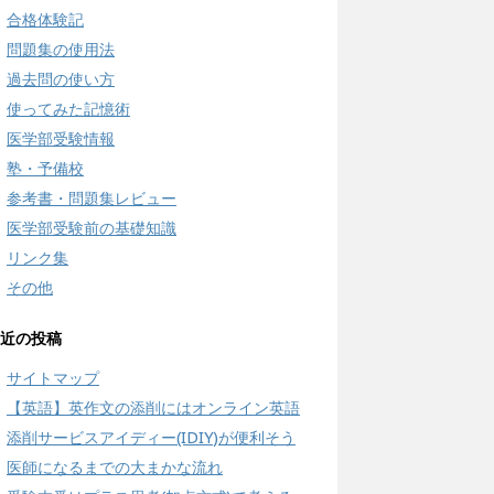
合格体験記
問題集の使用法
過去問の使い方
使ってみた記憶術
医学部受験情報
塾・予備校
参考書・問題集レビュー
医学部受験前の基礎知識
リンク集
その他
近の投稿
サイトマップ
【英語】英作文の添削にはオンライン英語
添削サービスアイディー(IDIY)が便利そう
医師になるまでの大まかな流れ