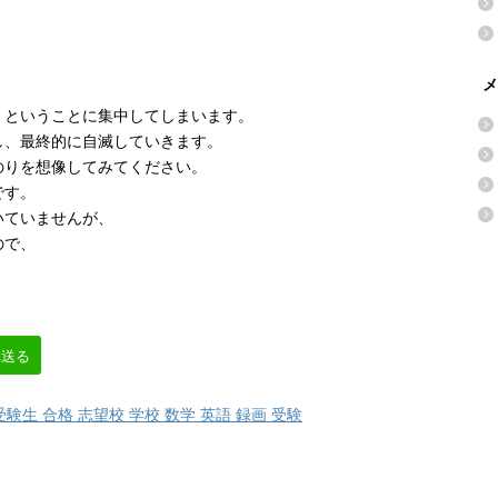
」
メ
」ということに集中してしまいます。
し、最終的に自滅していきます。
のりを想像してみてください。
です。
いていませんが、
ので、
へ送る
受験生 合格 志望校 学校 数学 英語 録画 受験