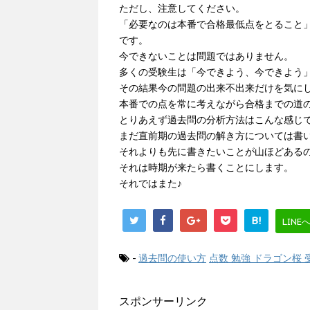
ただし、注意してください。
「必要なのは本番で合格最低点をとること
です。
今できないことは問題ではありません。
多くの受験生は「今できよう、今できよう
その結果今の問題の出来不出来だけを気に
本番での点を常に考えながら合格までの道
とりあえず過去問の分析方法はこんな感じ
まだ直前期の過去問の解き方については書
それよりも先に書きたいことが山ほどある
それは時期が来たら書くことにします。
それではまた♪
B!
LINE
-
過去問の使い方
点数 勉強 ドラゴン桜 
スポンサーリンク