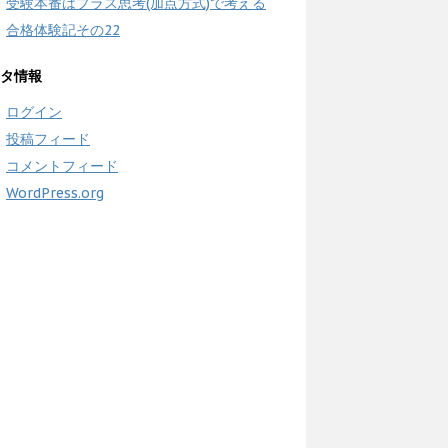
受験本番はプラス思考(加点方式)で考える
合格体験記その22
タ情報
ログイン
投稿フィード
コメントフィード
WordPress.org