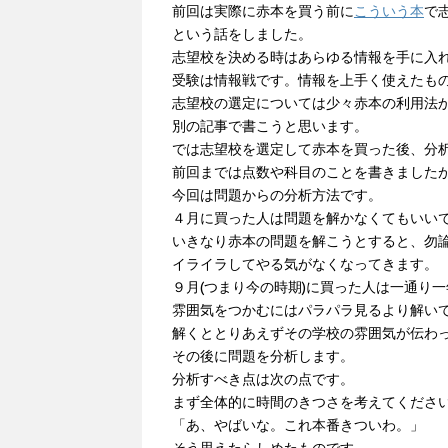
前回は実際に赤本を買う前に
こういう本
で
という話をしました。
志望校を決める時はあらゆる情報を手に入
受験は情報戦です。情報を上手く使えたも
志望校の選定については少々赤本の利用法
別の記事で書こうと思います。
では志望校を選定して赤本を買った後、分
前回までは点数や科目のことを書きました
今回は問題からの分析方法です。
４月に買った人は問題を解かなくてもいい
いきなり赤本の問題を解こうとすると、勿
イライラしてやる気がなくなってきます。
９月(つまり今の時期)に買った人は一通り
雰囲気をつかむにはパラパラ見るより解い
解くととりあえずその学校の雰囲気が伝わ
その後に問題を分析します。
分析すべき点は次の点です。
まず全体的に時間のきつさを考えてくださ
「あ、やばいな。これ本番きついわ。」