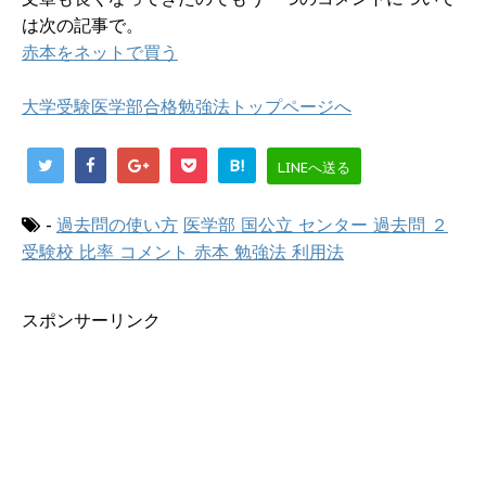
は次の記事で。
赤本をネットで買う
大学受験医学部合格勉強法トップページへ
B!
LINEへ送る
-
過去問の使い方
医学部 国公立 センター 過去問 ２
受験校 比率 コメント 赤本 勉強法 利用法
スポンサーリンク