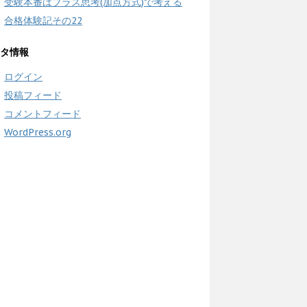
受験本番はプラス思考(加点方式)で考える
合格体験記その22
タ情報
ログイン
投稿フィード
コメントフィード
WordPress.org