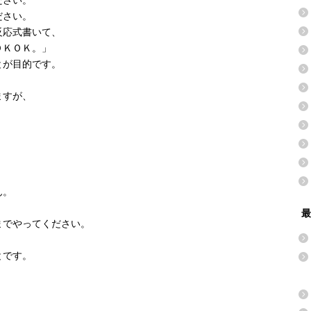
ださい。
ださい。
反応式書いて、
ＯＫＯＫ。」
とが目的です。
ますが、
ん。
最
までやってください。
とです。