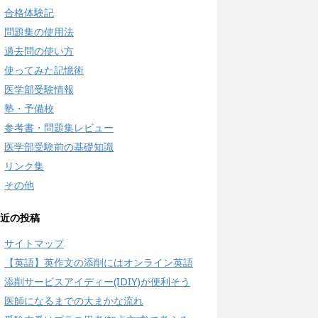
合格体験記
問題集の使用法
過去問の使い方
使ってみた記憶術
医学部受験情報
塾・予備校
参考書・問題集レビュー
医学部受験前の基礎知識
リンク集
その他
近の投稿
サイトマップ
【英語】英作文の添削にはオンライン英語
添削サービスアイディー(IDIY)が便利そう
医師になるまでの大まかな流れ