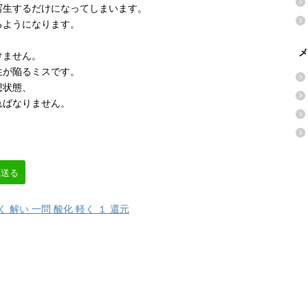
写生するだけになってしまいます。
るようになります。
メ
けません。
生が陥るミスです。
想状態、
ればなりません。
。
へ送る
く 解い 一問 酸化 軽く １ 還元